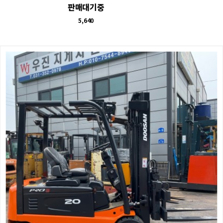
판매대기중
5,640