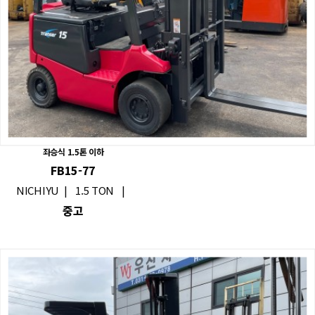
좌승식 1.5톤 이하
FB15-77
NICHIYU
|
1.5 TON
|
중고