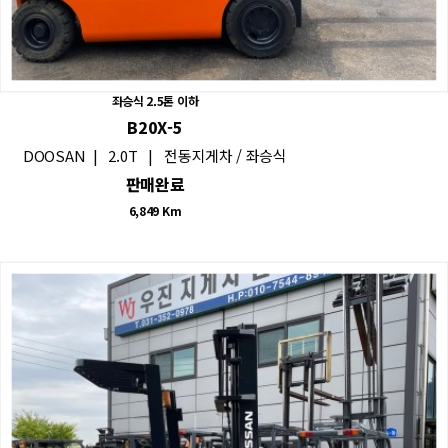
좌승식 2.5톤 이하
B20X-5
DOOSAN
|
2.0T
|
전동지게차 / 좌승식
판매완료
6,849 Km