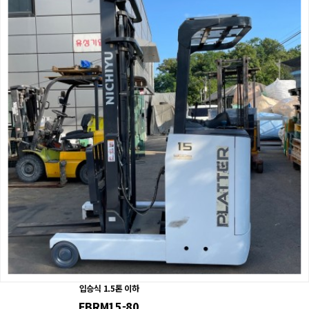
입승식 1.5톤 이하
FBRM15-80