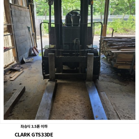
좌승식 3.5톤 이하
CLARK GTS33DE