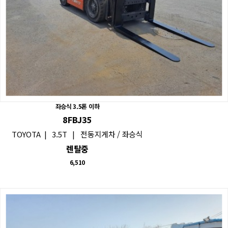
좌승식 3.5톤 이하
8FBJ35
TOYOTA
|
3.5T
|
전동지게차 / 좌승식
렌탈중
6,510