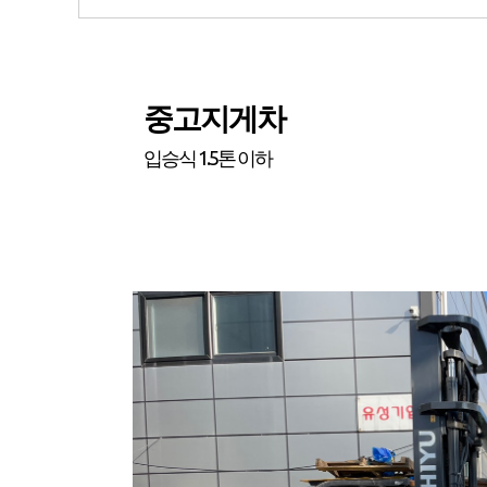
중고지게차
입승식 1.5톤 이하