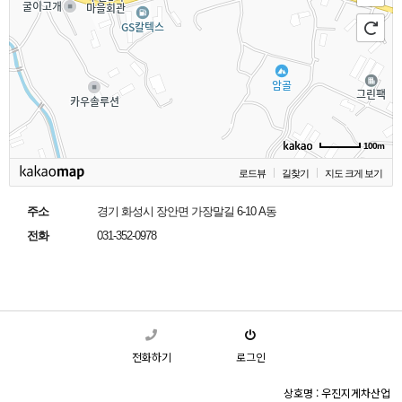
100m
로드뷰
길찾기
지도 크게 보기
주소
경기 화성시 장안면 가장말길 6-10 A동
전화
031-352-0978
전화하기
로그인
상호명 : 우진지게차산업